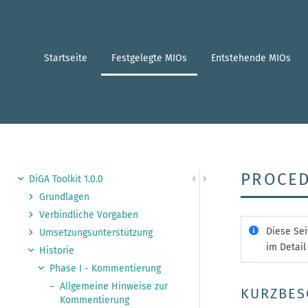
Zum
Hauptinhalt
springen
assistive.skiplink.to.breadcrumbs
Startseite
Festgelegte MIOs
Entstehende MIOs
assistive.skiplink.to.header.menu
assistive.skiplink.to.action.menu
MIO-Checkup
assistive.skiplink.to.quick.search
PROCED
DiGA Toolkit 1.0.0
Grundlagen
Verbindliche Vorgaben
Diese Sei
Umsetzungsunterstützung
im Detail
Historie
Phase I - Kommentierung
Allgemeine Hinweise zur
KURZBES
Kommentierung