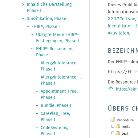
Inhaltliche Darstellung,
Dieses Profil b
Phase I
Informationsmo
Spezifikation, Phase I
2.2.3.7 Teil von
,
Identifikator -
FHIR®, Phase I
Aktivitäten
.
Übergreifende FHIR®-
Festlegungen, Phase I
FHIR®-Ressourcen,
BEZEICH
Phase I
Der FHIR®-Ident
AllergyIntolerance_Free,
Phase I
https://fhir
AllergyIntolerance_Resolution,
Die Ressource 
Phase I
arrow_upward
https://sim
Appointment_Free,
Phase I
Bundle, Phase I
ÜBERSIC
CarePlan_Free,
Phase I
CodeSystems,
Phase I