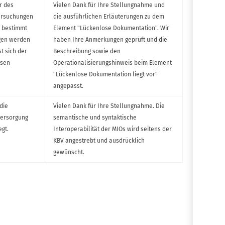
r des
Vielen Dank für Ihre Stellungnahme und
tersuchungen
die ausführlichen Erläuterungen zu dem
s bestimmt
Element "Lückenlose Dokumentation". Wir
agen werden
haben Ihre Anmerkungen geprüft und die
t sich der
Beschreibung sowie den
osen
Operationalisierungshinweis beim Element
"Lückenlose Dokumentation liegt vor"
angepasst.
die
Vielen Dank für Ihre Stellungnahme. Die
Versorgung
semantische und syntaktische
egt.
Interoperabilität der MIOs wird seitens der
KBV angestrebt und ausdrücklich
gewünscht.