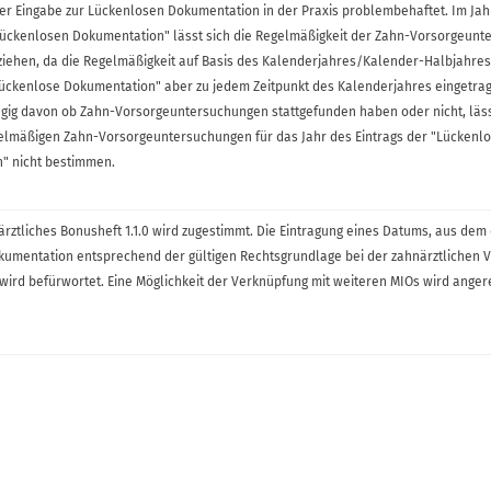
r Eingabe zur Lückenlosen Dokumentation in der Praxis problembehaftet. Im Jah
"Lückenlosen Dokumentation" lässt sich die Regelmäßigkeit der Zahn-Vorsorgeun
ziehen, da die Regelmäßigkeit auf Basis des Kalenderjahres/Kalender-Halbjahre
"Lückenlose Dokumentation" aber zu jedem Zeitpunkt des Kalenderjahres eingetr
gig davon ob Zahn-Vorsorgeuntersuchungen stattgefunden haben oder nicht, läss
gelmäßigen Zahn-Vorsorgeuntersuchungen für das Jahr des Eintrags der "Lückenl
" nicht bestimmen.
ztliches Bonusheft 1.1.0 wird zugestimmt. Die Eintragung eines Datums, aus dem 
kumentation entsprechend der gültigen Rechtsgrundlage bei der zahnärztlichen 
t, wird befürwortet. Eine Möglichkeit der Verknüpfung mit weiteren MIOs wird anger