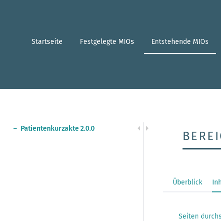
Zum
Hauptinhalt
springen
assistive.skiplink.to.breadcrumbs
Startseite
Festgelegte MIOs
Entstehende MIOs
assistive.skiplink.to.header.menu
assistive.skiplink.to.action.menu
assistive.skiplink.to.quick.search
Patientenkurzakte 2.0.0
BEREI
Überblick
In
Seiten durch