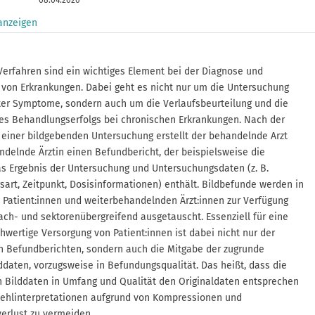
08.04.2026
am
 anzeigen
erfahren sind ein wichtiges Element bei der Diagnose und
von Erkrankungen. Dabei geht es nicht nur um die Untersuchung
ter Symptome, sondern auch um die Verlaufsbeurteilung und die
es Behandlungserfolgs bei chronischen Erkrankungen. Nach der
einer bildgebenden Untersuchung erstellt der behandelnde Arzt
ndelnde Ärztin einen Befundbericht, der beispielsweise die
s Ergebnis der Untersuchung und Untersuchungsdaten (z. B.
art, Zeitpunkt, Dosisinformationen) enthält. Bildbefunde werden in
 Patient:innen und weiterbehandelnden Ärzt:innen zur Verfügung
fach- und sektorenübergreifend ausgetauscht. Essenziell für eine
chwertige Versorgung von Patient:innen ist dabei nicht nur der
n Befundberichten, sondern auch die Mitgabe der zugrunde
ddaten, vorzugsweise in Befundungsqualität. Das heißt, dass die
 Bilddaten in Umfang und Qualität den Originaldaten entsprechen
ehlinterpretationen aufgrund von Kompressionen und
erlust zu vermeiden.