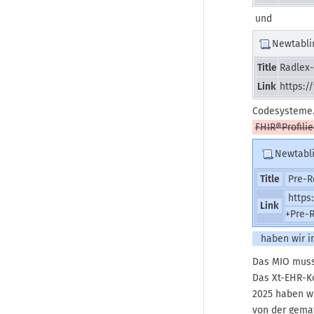
und
Newtabli
Title
Radlex-
Link
https:/
Codesysteme.
FHIR®Profili
Newtabl
Title
Pre-R
https
Link
+Pre-
haben wir i
Das MIO muss 
Das Xt-EHR-Ko
2025 haben wi
von der gemat