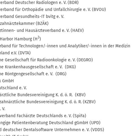
erband Deutscher Radiologen e. V. (BDR)
erband für Orthopädie und Unfallchirurgie e. V. (BVOU)
erband Gesundheits-IT bvitg e. V.
zahnärztekammer (BZÄK)
tinnen- und Hausärzteverband e. V. (HAEV)
3
 Harbor Hamburg (H
)
band für Technologen/-innen und Analytiker/-innen in der Medizin
land e.V. (DVTA)
e Gesellschaft für Radioonkologie e. V. (DEGRO)
e Krankenhausgesellschaft e. V. (DKG)
e Röntgengesellschaft e. V. (DRG)
k GmbH
tschland e. V.
rztliche Bundesvereinigung K. d. ö. R. (KBV)
ahnärztliche Bundesvereinigung K. d. ö. R. (KZBV)
 V.
verband Fachärzte Deutschlands e. V. (SpiFa)
ngige Patientenberatung Deutschland gGmbH (UPD)
d deutscher Dentalsoftware Unternehmen e. V. (VDDS)