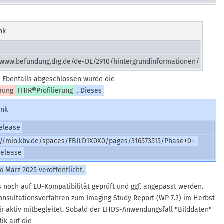
nk
/www.befundung.drg.de/de-DE/2910/hintergrundinformationen/
 Ebenfalls abgeschlossen wurde die
erung
FHIR®Profilierung
. Dieses
ink
elease
://mio.kbv.de/spaces/EBILD1X0X0/pages/316573515/Phase+0+-
Release
m März 2025 veröffentlicht.
noch auf EU-Kompatibilität geprüft und ggf. angepasst werden.
nsultationsverfahren zum Imaging Study Report (WP 7.2) im Herbst
r aktiv mitbegleitet. Sobald der EHDS-Anwendungsfall "Bilddaten"
ik auf die