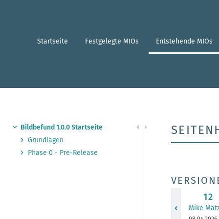
Zum
Hauptinhalt
springen
assistive.skiplink.to.breadcrumbs
Startseite
Festgelegte MIOs
Entstehende MIOs
assistive.skiplink.to.header.menu
assistive.skiplink.to.action.menu
assistive.skiplink.to.quick.search
Bildbefund 1.0.0 Startseite
SEITEN
Grundlagen
Phase 0 - Pre-Release
VERSION
AL
12
VE
changes.m
Mike Mätz
Gespeicher