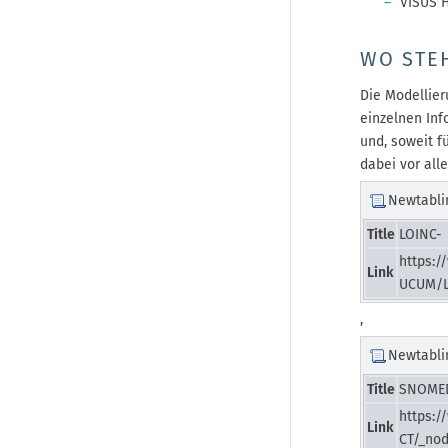
VISUS 
WO STE
Die Modellier
einzelnen Inf
und, soweit f
dabei vor al
Newtabli
Title
LOINC-
https:
Link
UCUM/L
,
Newtabli
Title
SNOMED
https:
Link
CT/_nod