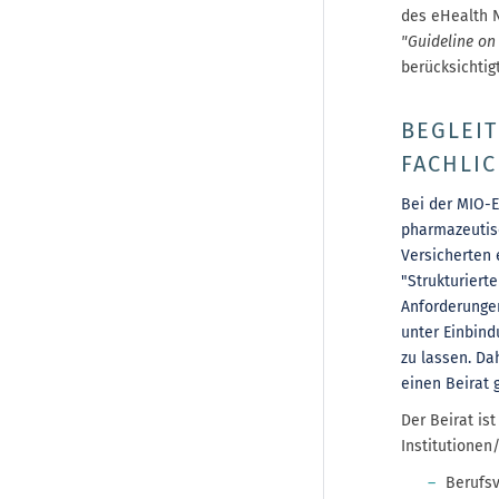
des eHealth 
"Guideline on
berücksichtigt
BEGLEI
FACHLIC
Bei der MIO-E
pharmazeutisc
Versicherten 
"Strukturiert
Anforderunge
unter Einbind
zu lassen. Da
einen
Beirat
Der Beirat ist
Institutionen
Berufsv