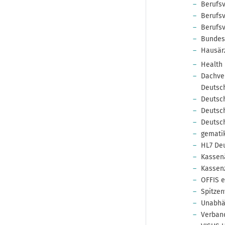
Berufsv
Berufsv
Berufsv
Bundes
Hausärz
Health
Dachver
Deutsch
Deutsch
Deutsch
Deutsch
gemati
HL7 Deu
Kassenä
Kassenz
OFFIS e.
Spitzen
Unabhä
Verban