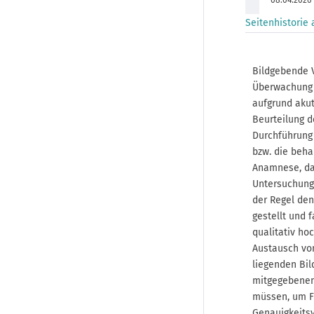
08.04.2026
am
Seitenhistorie
Bildgebende V
Überwachung 
aufgrund aku
Beurteilung d
Durchführung 
bzw. die beha
Anamnese, da
Untersuchungs
der Regel den
gestellt und 
qualitativ ho
Austausch vo
liegenden Bil
mitgegebenen
müssen, um F
Genauigkeitsv