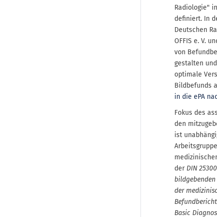
Radiologie" 
definiert. In
Deutschen Rad
OFFIS e. V. u
von Befundber
gestalten und
optimale Vers
Bildbefunds a
in die ePA na
Fokus des ass
den mitzugeb
ist unabhängi
Arbeitsgruppe
medizinischen
der
DIN 25300-
bildgebenden 
der medizinis
Befundbericht
Basic Diagnos