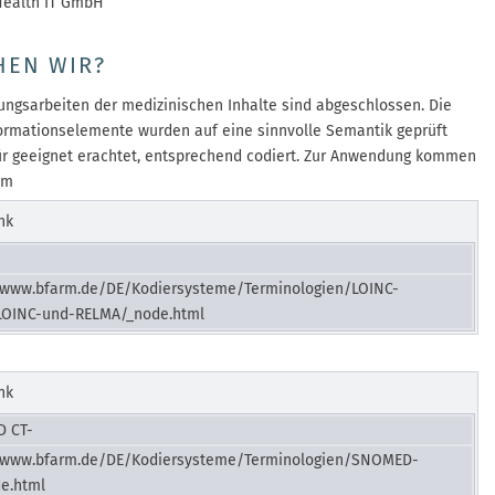
Health IT GmbH
HEN WIR?
ungsarbeiten der medizinischen Inhalte sind abgeschlossen. Die
ormationselemente wurden auf eine sinnvolle Semantik geprüft
ür geeignet erachtet, entsprechend codiert. Zur Anwendung kommen
lem
nk
//www.bfarm.de/DE/Kodiersysteme/Terminologien/LOINC-
OINC-und-RELMA/_node.html
nk
 CT-
//www.bfarm.de/DE/Kodiersysteme/Terminologien/SNOMED-
e.html