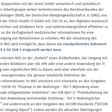
in Kooperation mit der mio42 GmbH semantisch und syntaktisch
 der Arbeitsgruppe wirken Vertreter:innen des Berufsverbandes der
iologen (BDR), der Deutschen Röntgengesellschaft e. V. (DRG), von
nd der VISUS Health IT GmbH mit. Ziel ist es, den digitalen Austausch
ichten und Bilddaten fach- und sektorenübergreifend effektiver zu
 so die Verfügbarkeit medizinischer Informationen für eine
orgung von Patient:innen zu erhöhen. Mit der Umsetzung des
ls MIO wird ermöglicht, dass dieser
als standardisiertes Dokument
ch § 341 SGB V eingestellt werden kann.
istierten MIO ist der „Textteil“ eines Bildbefundes. Der Umgang mit
enden Bilddaten über die ePA oder eine andere Anwendung der TI
g vom eigentlichen MIO zu klären, wird aber ebenfalls von der
 vorangetrieben. Die genaue inhaltliche Definition der
 Informationen im MIO orientiert sich einerseits an den Vorgaben
1:2018-05 "Prozesse in der Radiologie - Teil 1: Befundung eines
oder bildgestützten Verfahrens"
, der
DIN 6827-5: “Protokollierung bei
chen Anwendung ionisierender Strahlung - Teil 5: Radiologischer
”
und andererseits an den Vorgaben des DICOM-Standards
(“DICOM
tic Imaging Report”)
. Zudem werden die aktuellen Überlegungen