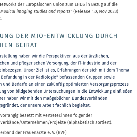
Networks der Europäischen Union zum EHDS in Bezug auf die
 Medical imaging studies and reports"
(Release 1.0, Nov 2023)
.
TUNG DER MIO-ENTWICKLUNG DURCH
HEN BEIRAT
rstellung haben wir die Perspektiven aus der ärztlichen,
hen und pflegerischen Versorgung, der IT-Industrie und der
einbezogen. Unser
Ziel
ist es, Erfahrungen der sich mit dem Thema
e Befundung in der Radiologie" befassenden Gruppen sowie
n und Bedarfe an einen zukünftig optimierten Versorgungsprozess
ung von bildgebenden Untersuchungen in die Entwicklung einfließen
her haben wir mit den
maßgeblichen Bundesverbänden
ge
gründet, der unsere Arbeit fachlich begleitet.
 vorrangig besetzt mit Vertreter:innen folgender
/Verbände/Unternehmen/Projekte (alphabetisch sortiert):
erband der Frauenärzte e. V. (BVF)