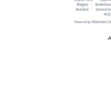
Magyar
Nederlan
Română
Slovenči
中文
Atlassian C
Powered by