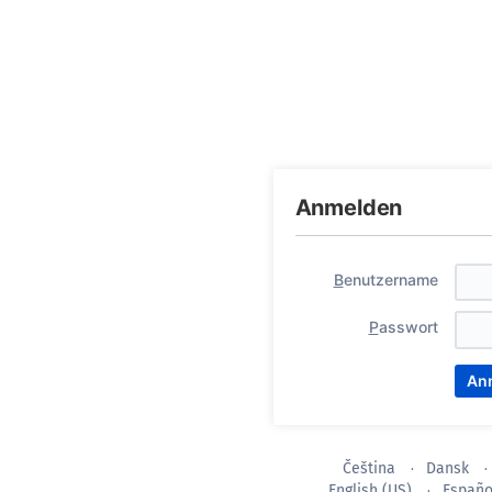
Anmelden
B
enutzername
P
asswort
Čeština
Dansk
English (US)
Españo