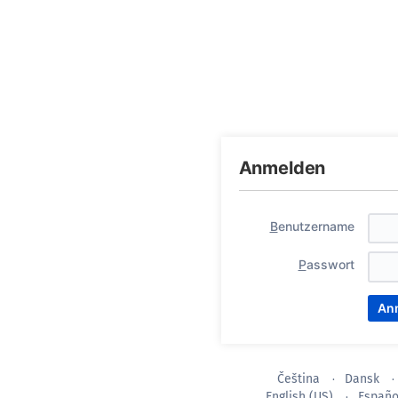
Anmelden
B
enutzername
P
asswort
Čeština
Dansk
English (US)
Españo