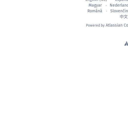
Magyar
Nederlan
Română
Slovenči
中文
Atlassian C
Powered by